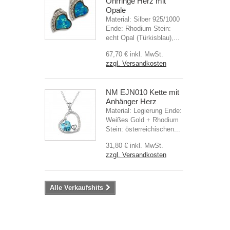
Ohrringe Herz mit
Opale
Material: Silber 925/1000
Ende: Rhodium Stein:
echt Opal (Türkisblau),...
67,70 €
inkl. MwSt.
zzgl. Versandkosten
NM EJN010 Kette mit
Anhänger Herz
Material: Legierung Ende:
Weißes Gold + Rhodium
Stein: österreichischen...
31,80 €
inkl. MwSt.
zzgl. Versandkosten
Alle Verkaufshits