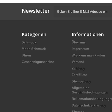
Newsletter
Kategorien
Informationen
Schmuck
Über uns
Mode Schmuck
Impressum
Uhren
Wie kann man kaufen
Geschenkgutscheine
Versand
Zahlung
Zertifikate
Stempelung
Allgemeine
Geschäftsbedingungen
Reklamationsbedingunge
Datenschutzerklärung
Sitemap