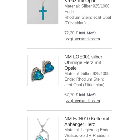
Kreuz mit Opal
Material: Silber 925/1000
Ende:
Rhodium Stein: echt Opal
(Türkisblau)...
72,20 €
inkl. MwSt.
zzgl. Versandkosten
NM LOE001 silber
Ohrringe Herz mit
Opale
Material: Silber 925/1000
Ende: Rhodium Stein:
echt Opal (Türkisblau),...
67,70 €
inkl. MwSt.
zzgl. Versandkosten
NM EJN010 Kette mit
Anhänger Herz
Material: Legierung Ende:
Weißes Gold + Rhodium