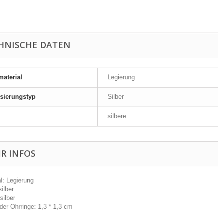
HNISCHE DATEN
material
Legierung
isierungstyp
Silber
silbere
R INFOS
al: Legierung
silber
silber
der Ohrringe: 1,3 * 1,3 cm