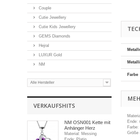
Couple
Cutie Jewellery
Cutie Kids Jewellery
TEC
GEMS Diamonds
Hejral
Metall
LUXUR Gold
Metall
NM
Farbe
Alle Hersteller
MEH
VERKAUFSHITS
Materi
Ende: 
NM OSN001 Kette mit
Farbe: 
Anhänger Herz
Größe 
Material: Messing
Ende: Platin