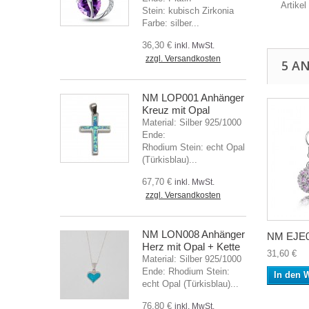
Artike
Stein: kubisch Zirkonia
Farbe: silber...
36,30 €
inkl. MwSt.
zzgl. Versandkosten
5 A
NM LOP001 Anhänger
Kreuz mit Opal
Material: Silber 925/1000
Ende:
Rhodium Stein: echt Opal
(Türkisblau)...
67,70 €
inkl. MwSt.
zzgl. Versandkosten
NM LON008 Anhänger
NM EJE0
Herz mit Opal + Kette
31,60 €
Material: Silber 925/1000
Ende: Rhodium Stein:
In den 
echt Opal (Türkisblau)...
76,80 €
inkl. MwSt.