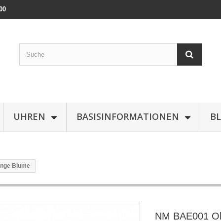
00
UHREN
BASISINFORMATIONEN
B
inge Blume
NM BAE001 Oh