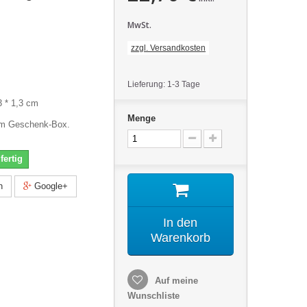
MwSt.
zzgl. Versandkosten
Lieferung: 1-3 Tage
3 * 1,3 cm
Menge
em Geschenk-Box.
fertig
n
Google+
In den
Warenkorb
Auf meine
Wunschliste