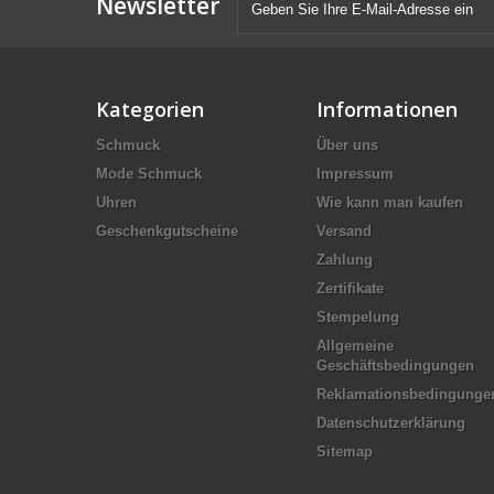
Newsletter
Kategorien
Informationen
Schmuck
Über uns
Mode Schmuck
Impressum
Uhren
Wie kann man kaufen
Geschenkgutscheine
Versand
Zahlung
Zertifikate
Stempelung
Allgemeine
Geschäftsbedingungen
Reklamationsbedingunge
Datenschutzerklärung
Sitemap