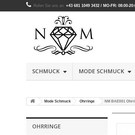
Rufen Sie uns an:
+43 681 1049 3432 / MO-FR: 08:00-20:
SCHMUCK
MODE SCHMUCK
Mode Schmuck
Ohrringe
NM BAE001 Ohrr
OHRRINGE