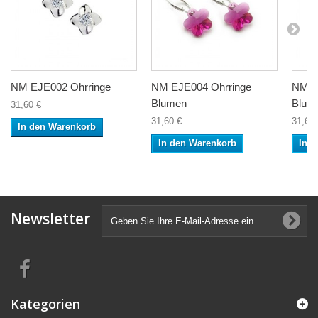
NM EJE002 Ohrringe
NM EJE004 Ohrringe
NM E
Blumen
Blum
31,60 €
31,60 €
31,60 
In den Warenkorb
In den Warenkorb
In 
Newsletter
Kategorien