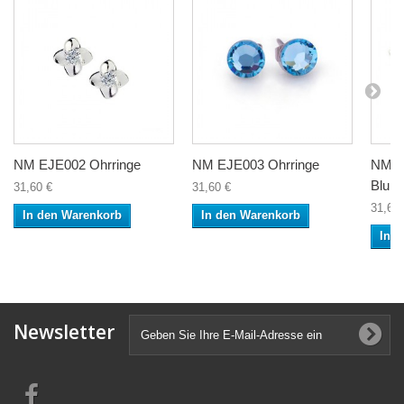
NM EJE002 Ohrringe
NM EJE003 Ohrringe
NM E
Blum
31,60 €
31,60 €
31,60 
In den Warenkorb
In den Warenkorb
In 
Newsletter